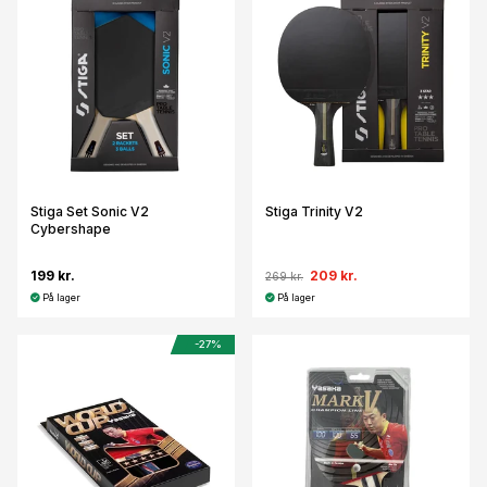
Stiga Set Sonic V2
Stiga Trinity V2
Cybershape
199 kr.
209 kr.
269 kr.
På lager
På lager
-27%