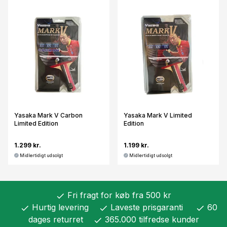
Yasaka Mark V Carbon
Yasaka Mark V Limited
Limited Edition
Edition
1.299 kr.
1.199 kr.
Midlertidigt udsolgt
Midlertidigt udsolgt
Fri fragt for køb fra 500 kr
check
Hurtig levering
Laveste prisgaranti
60
check
check
check
dages returret
365.000 tilfredse kunder
check