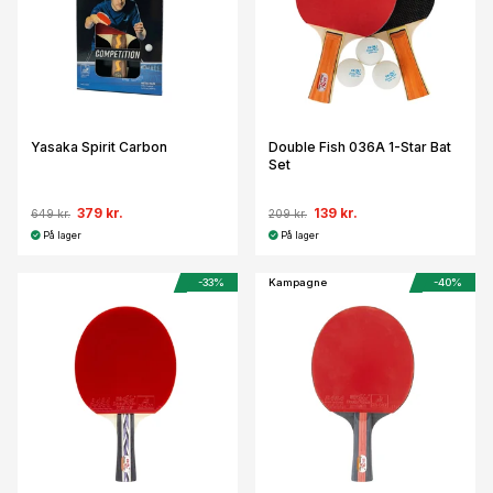
Yasaka Spirit Carbon
Double Fish 036A 1-Star Bat
Set
379 kr.
139 kr.
649 kr.
209 kr.
På lager
På lager
-33%
Kampagne
-40%