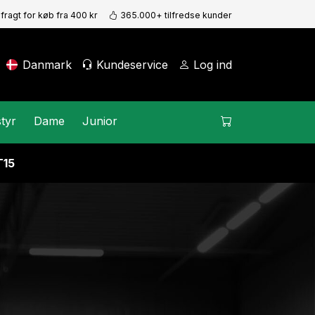
 fragt for køb fra 400 kr
365.000+ tilfredse kunder
Danmark
Kundeservice
Log ind
tyr
Dame
Junior
15