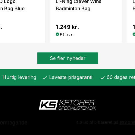
3D Logo
Li-Ning Clever Wins
n Bag Blue
Badminton Bag
.
1.249 kr.
På lager
Se fler nyheder
Hurtig levering
Laveste prisgaranti
60 dages ret
k
check
check