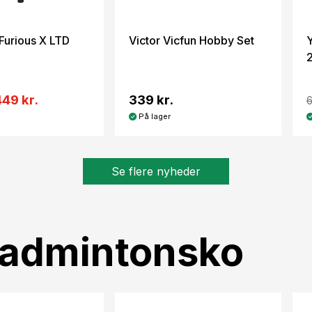
Furious X LTD
Victor Vicfun Hobby Set
449 kr.
339 kr.
6
På lager
Se flere nyheder
Badmintonsko