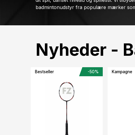
dit spil, uanset niveau og spillestil. Vi til
badmintonudstyr fra populære mærker som 
Nyheder - 
Bestseller
-50%
Kampagne