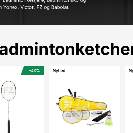
byder badmintonketsjere, badmintonsko og
Yonex, Victor, FZ og Babolat.
Badmintonketche
-43%
Nyhed
N