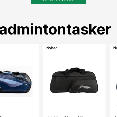
Badmintontasker
Nyhed
N