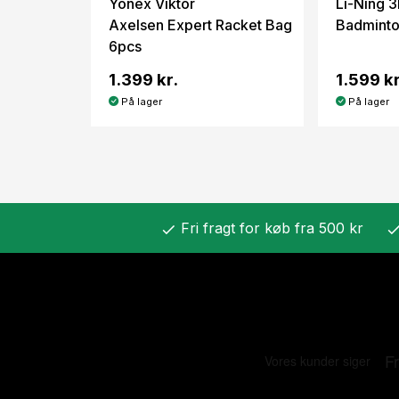
Yonex Viktor
Li-Ning 
Axelsen Expert Racket Bag
Badminto
6pcs
1.399 kr.
1.599 kr
På lager
På lager
Fri fragt for køb fra 500 kr
check
chec