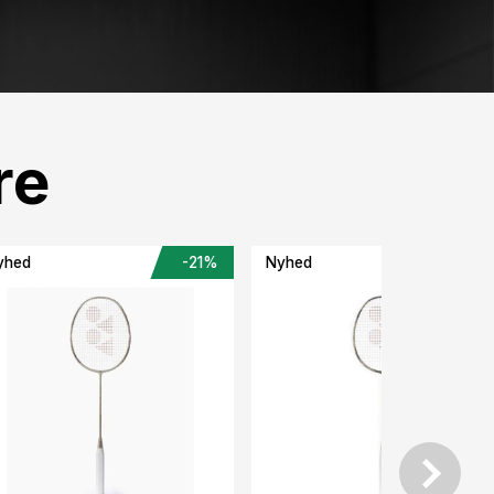
re
yhed
-21%
Nyhed