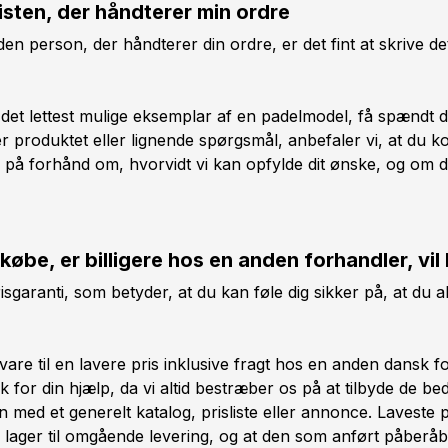
isten, der håndterer min ordre
 den person, der håndterer din ordre, er det fint at skrive 
til det lettest mulige eksemplar af en padelmodel, få spænd
r produktet eller lignende spørgsmål, anbefaler vi, at du kon
 på forhånd om, hvorvidt vi kan opfylde dit ønske, og om d
 købe, er billigere hos en anden forhandler, vil
isgaranti, som betyder, at du kan føle dig sikker på, at du a
re til en lavere pris inklusive fragt hos en anden dansk for
for din hjælp, da vi altid bestræber os på at tilbyde de be
n med et generelt katalog, prisliste eller annonce. Laveste 
 lager til omgående levering, og at den som anført påberåb