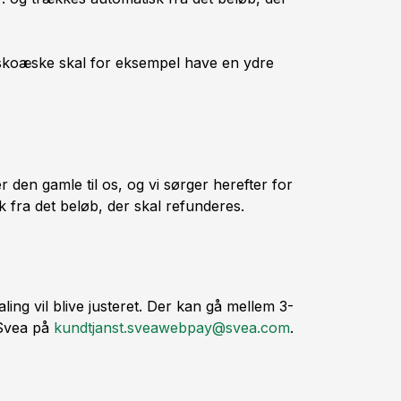
 skoæske skal for eksempel have en ydre
den gamle til os, og vi sørger herefter for
 fra det beløb, der skal refunderes.
ling vil blive justeret. Der kan gå mellem 3-
 Svea på
kundtjanst.sveawebpay@svea.com
.