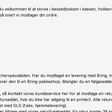
du velkommen til at skrive i beskedboksen i kassen, hvilke
 så snart vi modtager din ordre.
erspecialisten. Har du modtaget en levering med Bring, har 
ver den til en Bring-pakkeshop. Mangler du en følgeseddel
, så kontakt vores kundeservice her for at modtage en ret
urseddel, hvis du ikke har adgang til en printer). Alle ret
t med GLS (f.eks. hjemmelevering).
r tilbage med vores returfragtseddel. En retur koster 39 kr