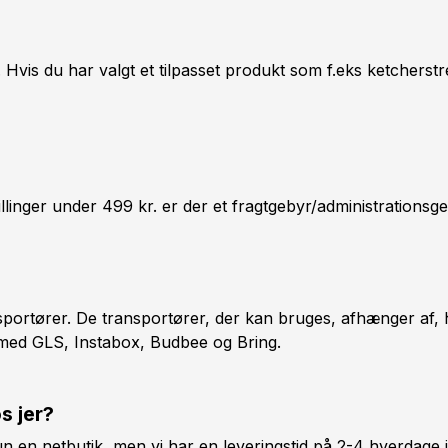
Hvis du har valgt et tilpasset produkt som f.eks ketcherstre
tillinger under 499 kr. er der et fragtgebyr/administrationsg
nsportører. De transportører, der kan bruges, afhænger af,
. med GLS, Instabox, Budbee og Bring.
s jer?
n en netbutik, men vi har en leveringstid på 2-4 hverdage 