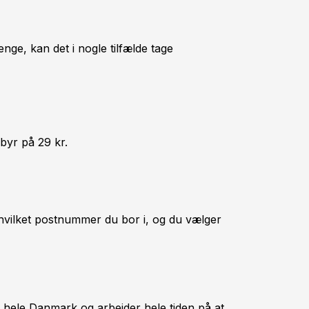
nge, kan det i nogle tilfælde tage
ebyr på 29 kr.
 hvilket postnummer du bor i, og du vælger
i hele Danmark og arbejder hele tiden på at