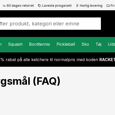
60 dages returret
Laveste prisgaranti
Hurtig levering
Fri
n
Squash
Bordtennis
Pickleball
Sko
Tøj
Uds
 % rabat på alle ketchere til normalpris med koden
RACKET
ørgsmål (FAQ)