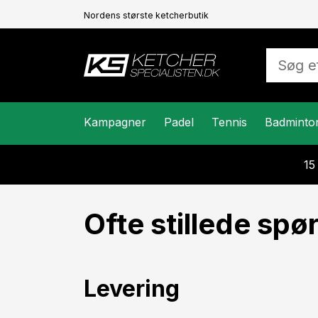
Nordens største ketcherbutik
Kampagner
Padel
Tennis
Badminto
15
Ofte stillede sp
Levering