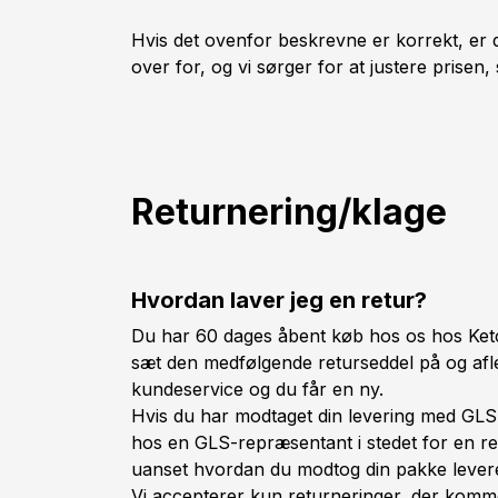
Hvis det ovenfor beskrevne er korrekt, er 
over for, og vi sørger for at justere prisen,
Returnering/klage
Hvordan laver jeg en retur?
Du har 60 dages åbent køb hos os hos Ketch
sæt den medfølgende returseddel på og afle
kundeservice og du får en ny.
Hvis du har modtaget din levering med GLS
hos en GLS-repræsentant i stedet for en ret
uanset hvordan du modtog din pakke levere
Vi accepterer kun returneringer, der komme