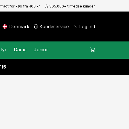
 fragt for køb fra 400 kr
365.000+ tilfredse kunder
Danmark
Kundeservice
Log ind
tyr
Dame
Junior
15