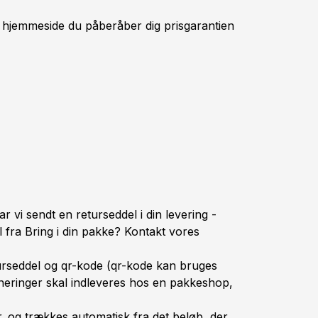
n hjemmeside du påberåber dig prisgarantien
vi sendt en returseddel i din levering -
 fra Bring i din pakke? Kontakt vores
urseddel og qr-kode (qr-kode kan bruges
urneringer skal indleveres hos en pakkeshop,
. og trækkes automatisk fra det beløb, der