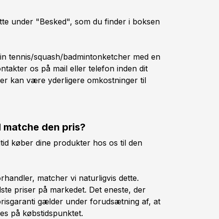
dette under "Besked", som du finder i boksen
t din tennis/squash/badmintonketcher med en
takter os på mail eller telefon inden dit
er kan være yderligere omkostninger til
 I matche den pris?
ltid køber dine produkter hos os til den
handler, matcher vi naturligvis dette.
dste priser på markedet. Det eneste, der
prisgaranti gælder under forudsætning af, at
es på købstidspunktet.