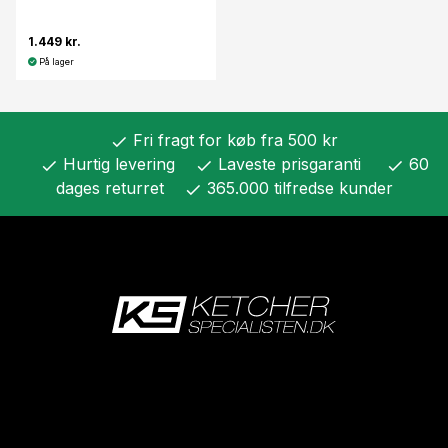
1.449 kr.
På lager
Fri fragt for køb fra 500 kr
check
Hurtig levering
Laveste prisgaranti
60
check
check
check
dages returret
365.000 tilfredse kunder
check