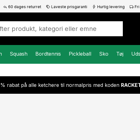
60 dages returret
Laveste prisgaranti
Hurtig levering
Fri
n
Squash
Bordtennis
Pickleball
Sko
Tøj
Uds
 % rabat på alle ketchere til normalpris med koden
RACKET