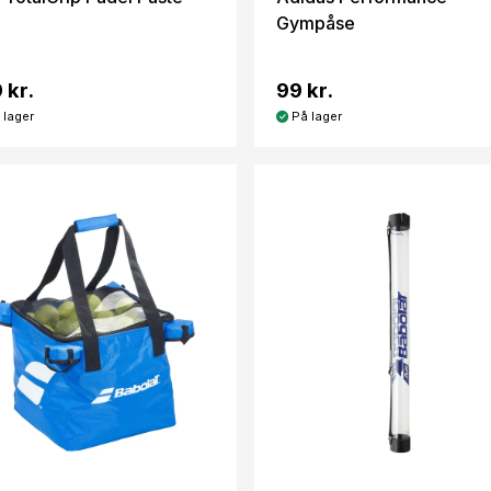
Gympåse
 kr.
99 kr.
 lager
På lager