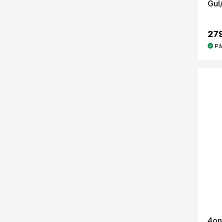
Gul
279
På
4on