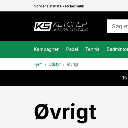
Nordens største ketcherbutik
Kampagner
Padel
Tennis
Badminto
Hjem
Udstyr
Øvrigt
15
Øvrigt