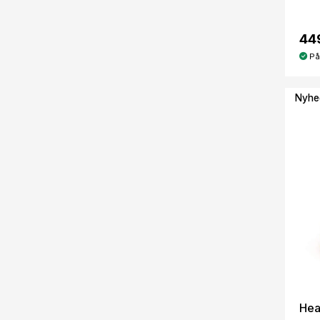
449
På
Nyhe
Hea