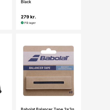
Black
279 kr.
På lager
Babolat Balancer Tape 3x3g