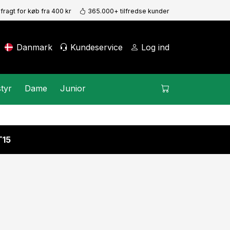
 fragt for køb fra 400 kr
365.000+ tilfredse kunder
Danmark
Kundeservice
Log ind
tyr
Dame
Junior
15