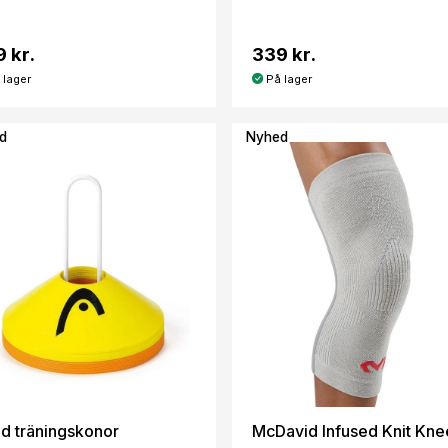
 kr.
339 kr.
 lager
På lager
d
Nyhed
d träningskonor
McDavid Infused Knit Kne