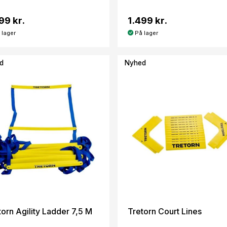
99 kr.
1.499 kr.
 lager
På lager
d
Nyhed
torn Agility Ladder 7,5 M
Tretorn Court Lines