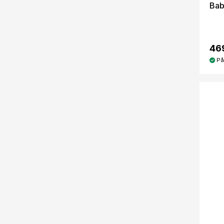
Bab
469
På