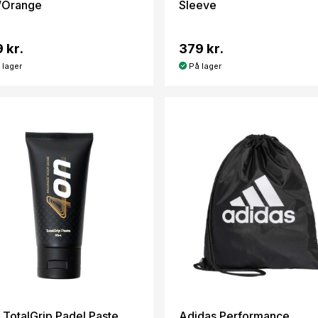
/Orange
Sleeve
 kr.
379 kr.
 lager
På lager
 TotalGrip Padel Paste
Adidas Performance