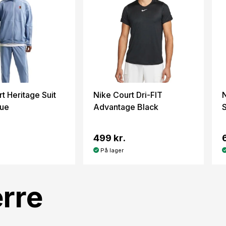
t Heritage Suit
Nike Court Dri-FIT
N
lue
Advantage Black
499 kr.
På lager
rre