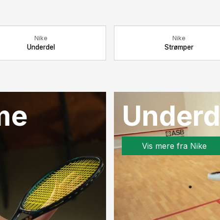
Nike
Nike
Underdel
Strømper
me
Underd
Vis mere fra Nike