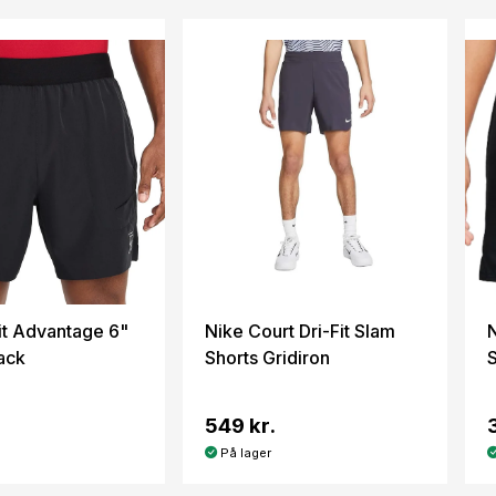
it Advantage 6"
Nike Court Dri-Fit Slam
N
ack
Shorts Gridiron
549 kr.
På lager