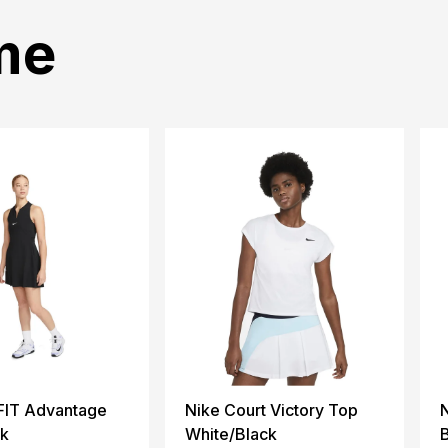
me
-FIT Advantage
Nike Court Victory Top
N
ck
White/Black