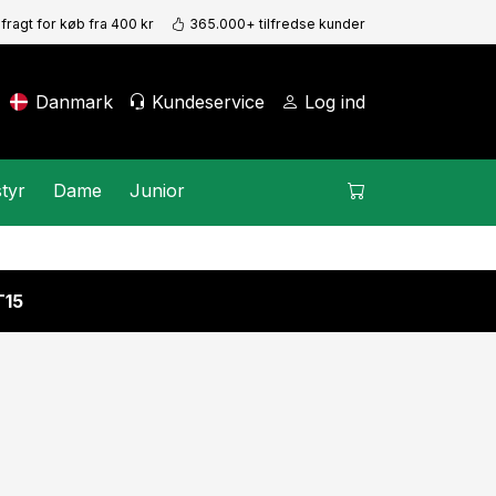
 fragt for køb fra 400 kr
365.000+ tilfredse kunder
Danmark
Kundeservice
Log ind
tyr
Dame
Junior
15