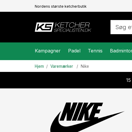
Nordens største ketcherbutik
Kampagner
Padel
Tennis
Badminto
Hjem
Varemærker
Nike
15