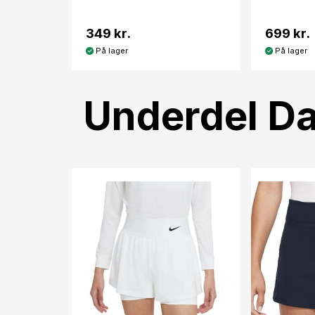
349 kr.
699 kr.
På lager
På lager
Underdel D