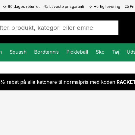
60 dages returret
Laveste prisgaranti
Hurtig levering
Fri
n
Squash
Bordtennis
Pickleball
Sko
Tøj
Uds
 % rabat på alle ketchere til normalpris med koden
RACKET