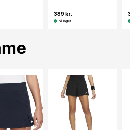
389 kr.
På lager
ame