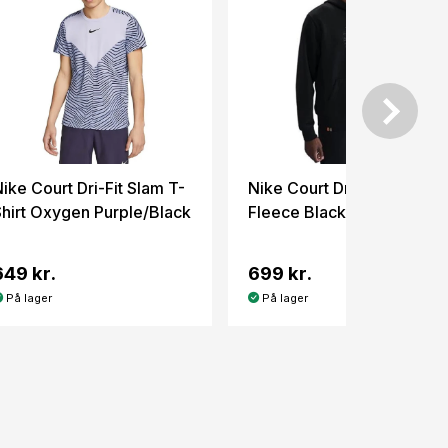
ike Court Dri-Fit Slam T-
Nike Court DriFit Heritage
Shirt Oxygen Purple/Black
Fleece Black/Anthracite
649 kr.
699 kr.
På lager
På lager