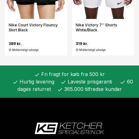
Nike Court Victory Flouncy
Nike Victory 7'' Shorts
Skirt Black
White/Black
389 kr.
319 kr.
Midlertidigt udsolgt
Midlertidigt udsolgt
Fri fragt for køb fra 500 kr
check
Hurtig levering
Laveste prisgaranti
60
check
check
check
dages returret
365.000 tilfredse kunder
check