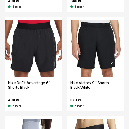
499 kr.
649 kr.
På lager
På lager
Nike DriFit Advantage 6"
Nike Victory 9'' Shorts
Shorts Black
Black/White
499 kr.
379 kr.
På lager
På lager