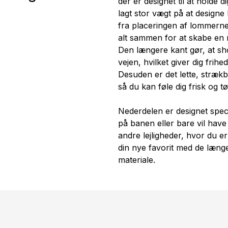
der er designet til at holde 
lagt stor vægt på at designe h
fra placeringen af lommerne
alt sammen for at skabe en n
Den længere kant gør, at s
vejen, hvilket giver dig frihe
Desuden er det lette, stræk
så du kan føle dig frisk og t
Nederdelen er designet specie
på banen eller bare vil have 
andre lejligheder, hvor du er
din nye favorit med de længe
materiale.