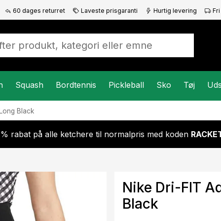
60 dages returret
Laveste prisgaranti
Hurtig levering
Fri
n
Squash
Bordtennis
Pickleball
Sko
Tøj
Uds
 Long Black
 % rabat på alle ketchere til normalpris med koden
RACKET
Nike Dri-FIT 
Black