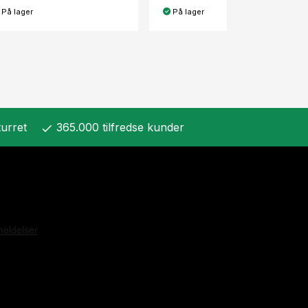
På lager
På lager
urret
365.000 tilfredse kunder
check