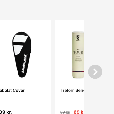
-22%
abolat Cover
Tretorn Serie + Tour 1 rør
09 kr.
69 kr.
89 kr.