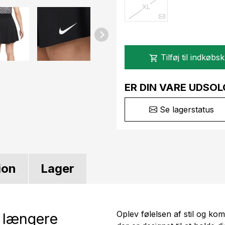
XL
Tilføj til indkøbs
shopping_cart
ER DIN VARE UDSOL
Se lagerstatus
ion
Lager
Oplev følelsen af stil og kom
n længere