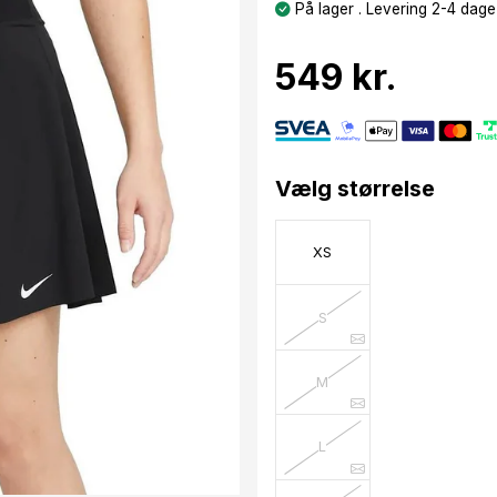
På lager . Levering 2-4 dage
549 kr.
Vælg størrelse
XS
S
M
L