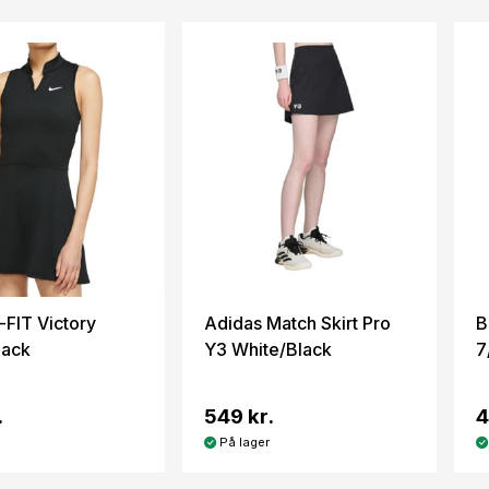
-FIT Victory
Adidas Match Skirt Pro
B
lack
Y3 White/Black
7
.
549 kr.
4
På lager