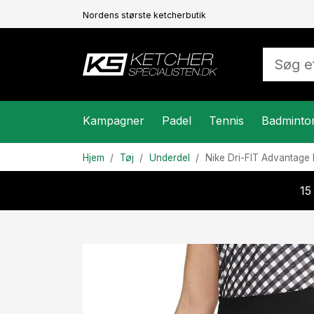
Nordens største ketcherbutik
Kampagner
Padel
Tennis
Badminto
Hjem
Tøj
Underdel
Nike
Dri-FIT Advantage
15