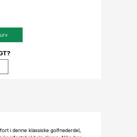
kurv
GT?
fort i denne klassiske golfnederdel,