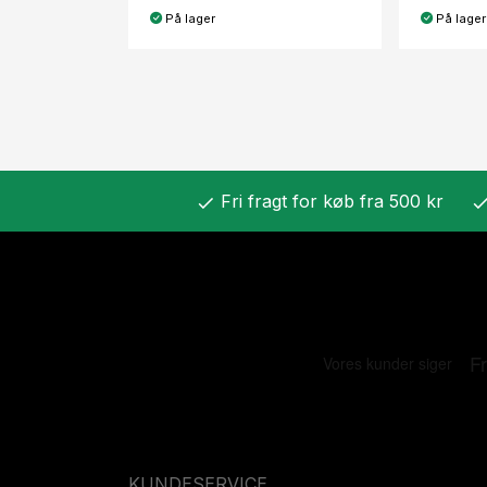
På lager
På lager
Fri fragt for køb fra 500 kr
check
chec
KUNDESERVICE