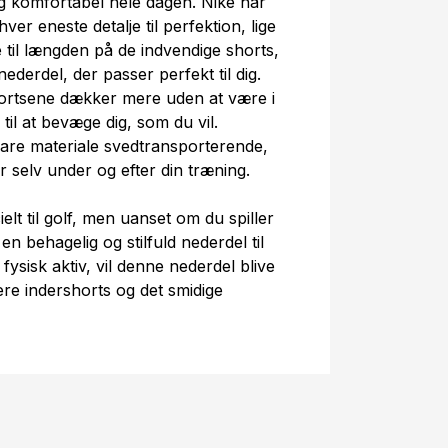
dig komfortabel hele dagen. Nike har
ver eneste detalje til perfektion, lige
 til længden på de indvendige shorts,
ederdel, der passer perfekt til dig.
hortsene dækker mere uden at være i
d til at bevæge dig, som du vil.
bare materiale svedtransporterende,
ør selv under og efter din træning.
lt til golf, men uanset om du spiller
en behagelig og stilfuld nederdel til
 fysisk aktiv, vil denne nederdel blive
re indershorts og det smidige