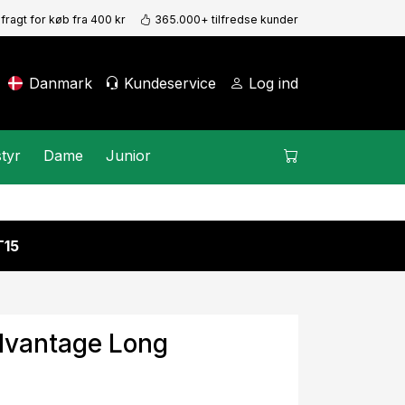
 fragt for køb fra 400 kr
365.000+ tilfredse kunder
Danmark
Kundeservice
Log ind
tyr
Dame
Junior
15
Advantage Long