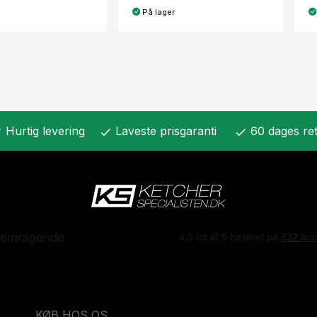
På lager
Hurtig levering
Laveste prisgaranti
60 dages ret
k
check
check
KØB HOS OS