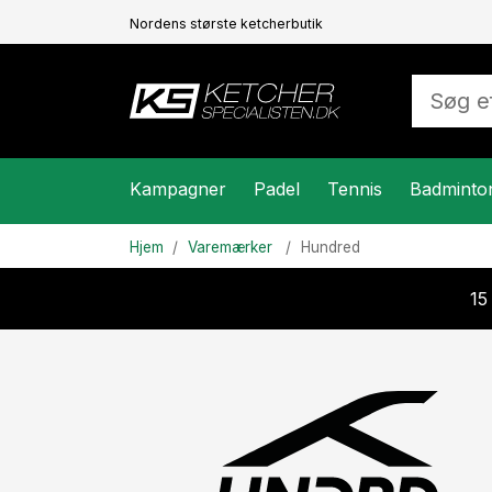
Nordens største ketcherbutik
Kampagner
Padel
Tennis
Badminto
Hjem
Varemærker
Hundred
15