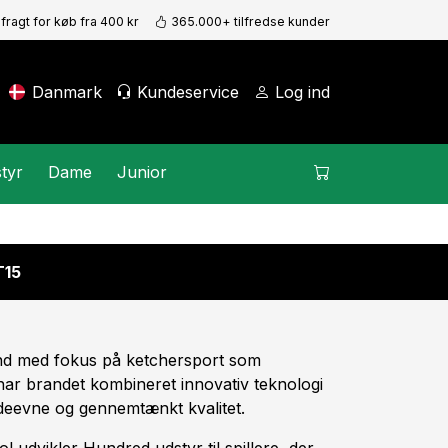
 fragt for køb fra 400 kr
365.000+ tilfredse kunder
Danmark
Kundeservice
Log ind
tyr
Dame
Junior
15
nd med fokus på ketchersport som
 har brandet kombineret innovativ teknologi
ydeevne og gennemtænkt kvalitet.