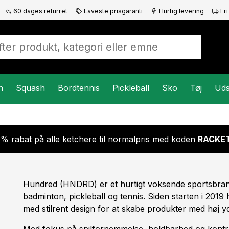
60 dages returret
Laveste prisgaranti
Hurtig levering
Fri
n
Squash
Bordtennis
Pickleball
Sko
Tøj
Uds
 % rabat på alle ketchere til normalpris med koden
RACKET
Hundred (HNDRD) er et hurtigt voksende sportsbra
badminton, pickleball og tennis. Siden starten i 2019
med stilrent design for at skabe produkter med høj 