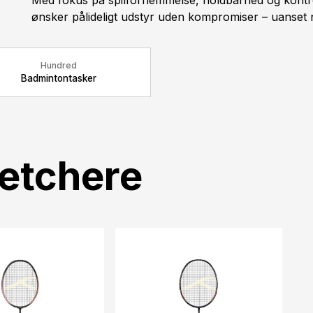
Med fokus på spilfornemmelse, holdbarhed og kontrol 
ønsker pålideligt udstyr uden kompromiser – uanset 
Hundred
Badmintontasker
etchere