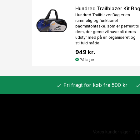
Hundred Trailblazer Kit Ba
Hundred Trailblazer Bag er en
rummelig og funktionel
badmintontaske, som er perfekt til
dem, der gerne vil have alt deres
udstyr med på en organiseret og
stilfuld måde.
949 kr.
På lager
Fri fragt for køb fra 500 kr
check
chec