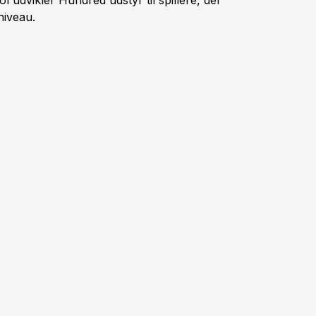
udvikler Hundred udstyr til spillere, der
niveau.