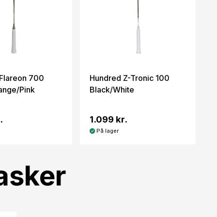
Flareon 700
Hundred Z-Tronic 100
ange/Pink
Black/White
.
1.099 kr.
På lager
asker