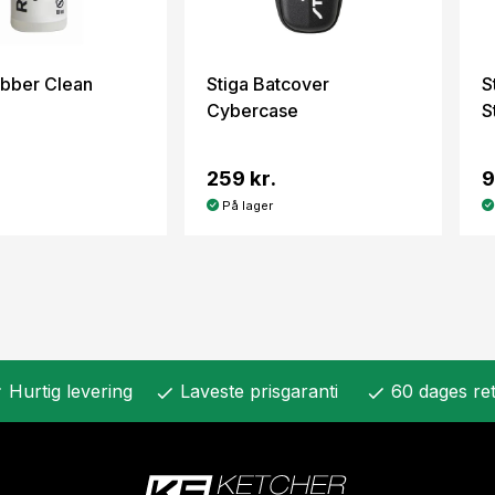
ubber Clean
Stiga Batcover
S
Cybercase
S
259 kr.
9
På lager
Hurtig levering
Laveste prisgaranti
60 dages ret
k
check
check