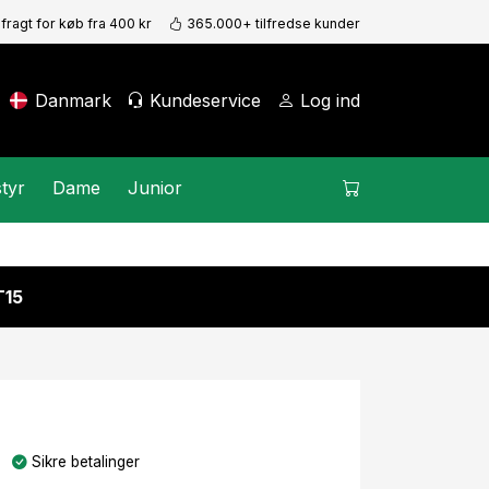
 fragt for køb fra 400 kr
365.000+ tilfredse kunder
Danmark
Kundeservice
Log ind
tyr
Dame
Junior
15
Sikre betalinger