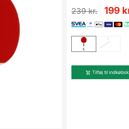
199 k
239 kr.
7
5
Tilføj til indkøbs
shopping_cart