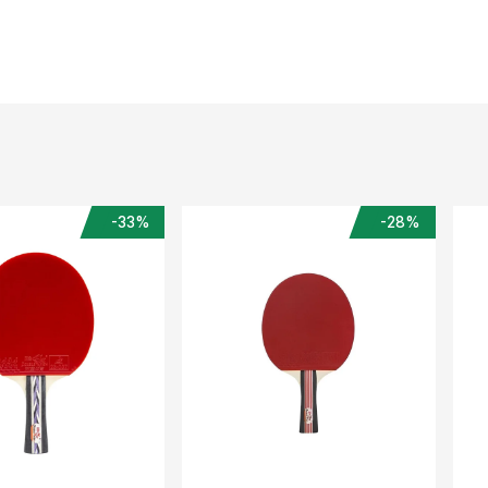
-33%
-28%