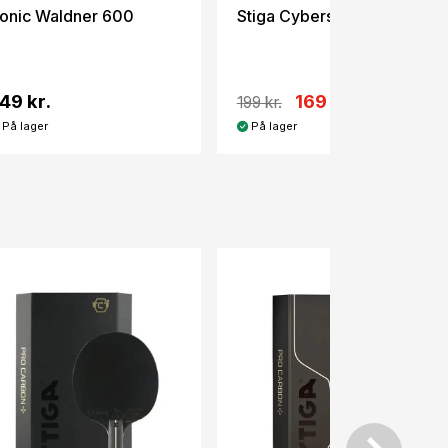
onic Waldner 600
Stiga Cybershape 1-star
49 kr.
169 kr.
199 kr.
På lager
På lager