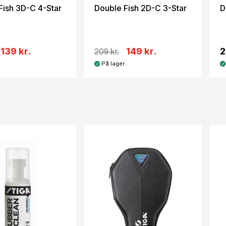
Fish 3D-C 4-Star
Double Fish 2D-C 3-Star
D
139 kr.
149 kr.
2
209 kr.
På lager