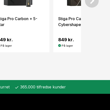
tiga Pro Carbon + 5-
Stiga Pro Carbon Plus
tar
Cybershape 5-Star
49 kr.
849 kr.
På lager
På lager
urret
365.000 tilfredse kunder
check