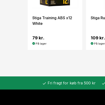
Stiga Training ABS x12
Stiga R
White
79 kr.
109 kr.
På lager
På lager
Fri fragt for køb fra 500 kr
check
chec