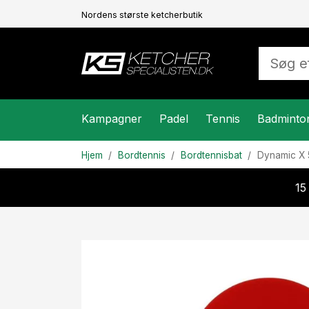
Nordens største ketcherbutik
Kampagner
Padel
Tennis
Badminto
Hjem
Bordtennis
Bordtennisbat
Dynamic
X 
15