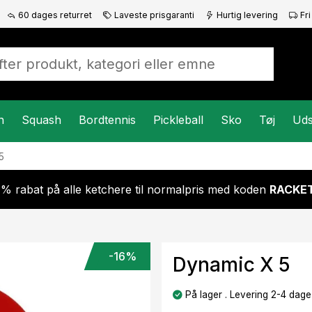
60 dages returret
Laveste prisgaranti
Hurtig levering
Fri
n
Squash
Bordtennis
Pickleball
Sko
Tøj
Uds
5
 % rabat på alle ketchere til normalpris med koden
RACKET
-16%
Dynamic X 5
På lager . Levering 2-4 dage