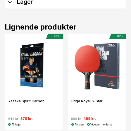
Lager
Lignende produkter
-41%
-16%
Yasaka Spirit Carbon
Stiga Royal 5-Star
379 kr.
499 kr.
649 kr.
599 kr.
På lager
På lager
Videoanmeldelse