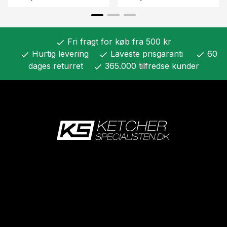
Fri fragt for køb fra 500 kr
check
Hurtig levering
Laveste prisgaranti
60
check
check
check
dages returret
365.000 tilfredse kunder
check