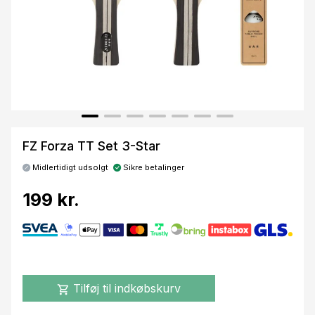
FZ Forza TT Set 3-Star
Midlertidigt udsolgt
Sikre betalinger
199 kr.
Tilføj til indkøbskurv
shopping_cart