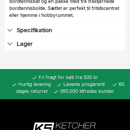
bordtennisbat og en pakke med tre trestjernede
bordtennisbolde. Sættet er perfekt til fritidscentret
eller hjemme i hobbyrummet.
Specifikation
Lager
Fri fragt for køb fra 500 kr
check
Hurtig levering
Laveste prisgaranti
60
check
check
check
dages returret
365.000 tilfredse kunder
check