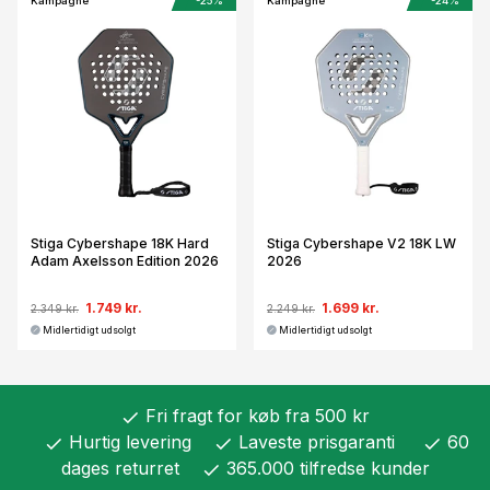
Kampagne
-25%
Kampagne
-24%
Stiga Cybershape 18K Hard
Stiga Cybershape V2 18K LW
Adam Axelsson Edition 2026
2026
1.749 kr.
1.699 kr.
2.349 kr.
2.249 kr.
Midlertidigt udsolgt
Midlertidigt udsolgt
Fri fragt for køb fra 500 kr
check
Hurtig levering
Laveste prisgaranti
60
check
check
check
dages returret
365.000 tilfredse kunder
check