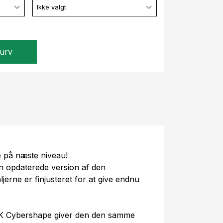
Ikke valgt
kurv
e på næste niveau!
 opdaterede version af den
erne er finjusteret for at give endnu
l 18K Cybershape giver den den samme