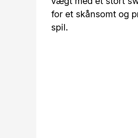
vægt med et stort s
for et skånsomt og p
spil.