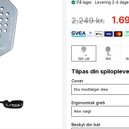
På lager . Levering 2-4 dage
1.69
2.249 kr.
18K LW
18K
18
Tilpas din spiloplev
Cover
Etui medfølger ikke
Ergonomisk greb
Ikke valgt
Beskyt din bat