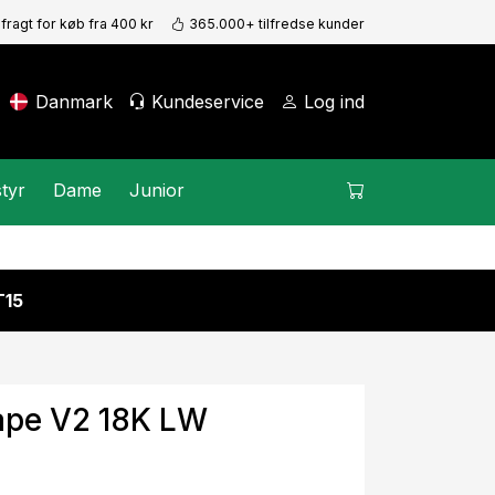
 fragt for køb fra 400 kr
365.000+ tilfredse kunder
Danmark
Kundeservice
Log ind
tyr
Dame
Junior
15
ape V2 18K LW