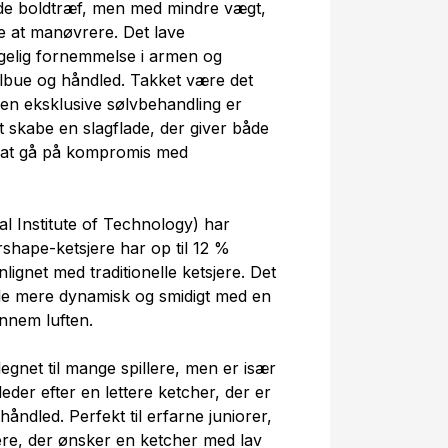
de boldtræf, men med mindre vægt,
re at manøvrere. Det lave
gelig fornemmelse i armen og
lbue og håndled. Takket være det
den eksklusive sølvbehandling er
skabe en slagflade, der giver både
n at gå på kompromis med
 Institute of Technology) har
rshape-ketsjere har op til 12 %
gnet med traditionelle ketsjere. Det
ille mere dynamisk og smidigt med en
ennem luften.
gnet til mange spillere, men er især
leder efter en lettere ketcher, der er
ndled. Perfekt til erfarne juniorer,
lere, der ønsker en ketcher med lav