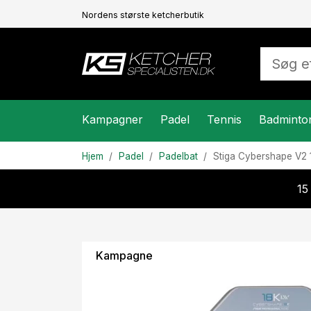
Nordens største ketcherbutik
Kampagner
Padel
Tennis
Badminto
Hjem
Padel
Padelbat
Stiga
Cybershape V2
15
Kampagne