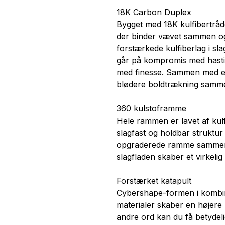
18K Carbon Duplex
Bygget med 18K kulfibertråd
der binder vævet sammen og 
forstærkede kulfiberlag i sla
går på kompromis med hastig
med finesse. Sammen med et
blødere boldtrækning samm
360 kulstoframme
Hele rammen er lavet af kulfi
slagfast og holdbar struktur
opgraderede ramme sammen 
slagfladen skaber et virkelig 
Forstærket katapult
Cybershape-formen i kombin
materialer skaber en højere
andre ord kan du få betydeli