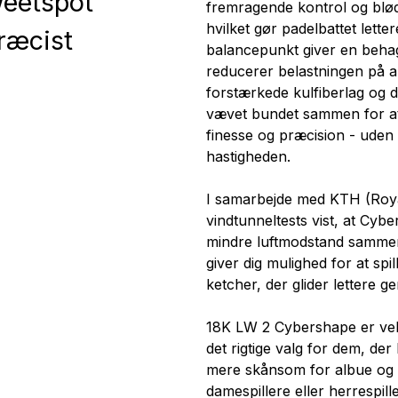
weetspot
fremragende kontrol og blø
hvilket gør padelbattet lette
ræcist
balancepunkt giver en beha
reducerer belastningen på a
forstærkede kulfiberlag og 
vævet bundet sammen for at 
finesse og præcision - ude
hastigheden.
I samarbejde med KTH (Royal
vindtunneltests vist, at Cybe
mindre luftmodstand sammenli
giver dig mulighed for at sp
ketcher, der glider lettere g
18K LW 2 Cybershape er vele
det rigtige valg for dem, der 
mere skånsom for albue og hå
damespillere eller herrespil