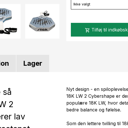
Ikke valgt
Tilføj til indkøbs
shopping_cart
ion
Lager
Nyt design - en spiloplevels
e så
18K LW 2 Cybershape er den
LW 2
populære 18K LW, hvor detalj
bedre balance og følelse.
er lav
Som den lettere tvilling ti