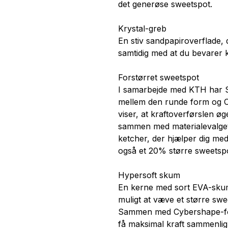
det generøse sweetspot.
Krystal-greb
En stiv sandpapiroverflade, 
samtidig med at du bevarer k
Forstørret sweetspot
I samarbejde med KTH har S
mellem den runde form og 
viser, at kraftoverførslen 
sammen med materialevalget
ketcher, der hjælper dig me
også et 20% større sweetspo
Hypersoft skum
En kerne med sort EVA-skum
muligt at væve et større swe
Sammen med Cybershape-fo
få maksimal kraft sammenlig