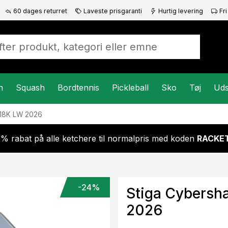
60 dages returret
Laveste prisgaranti
Hurtig levering
Fri
n
Squash
Bordtennis
Pickleball
Sko
Tøj
Uds
 18K LW 2026
 % rabat på alle ketchere til normalpris med koden
RACKET
-24%
Stiga Cybersh
2026