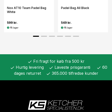
Nox AT10 Team Padel Bag
Padel Bag All Black
White
599 kr.
549 kr.
På lager
På lager
Fri fragt for køb fra 500 kr
check
Hurtig levering
Laveste prisgaranti
60
check
check
check
dages returret
365.000 tilfredse kunder
check