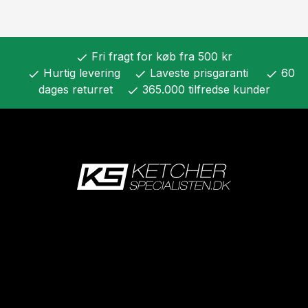
Fri fragt for køb fra 500 kr
check
Hurtig levering
Laveste prisgaranti
60
check
check
check
dages returret
365.000 tilfredse kunder
check