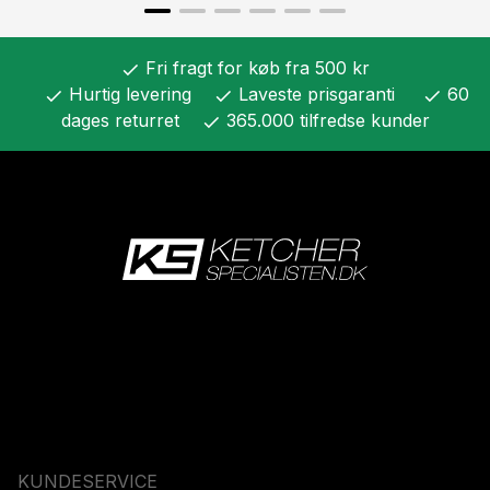
Fri fragt for køb fra 500 kr
check
Hurtig levering
Laveste prisgaranti
60
check
check
check
dages returret
365.000 tilfredse kunder
check
KUNDESERVICE