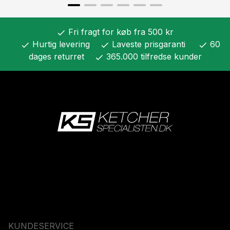
Fri fragt for køb fra 500 kr
check
Hurtig levering
Laveste prisgaranti
60
check
check
check
dages returret
365.000 tilfredse kunder
check
KUNDESERVICE