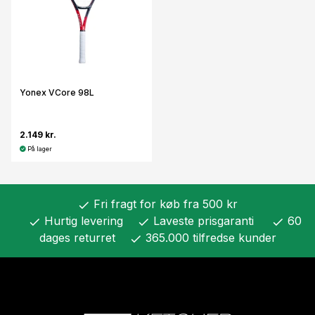
Yonex VCore 98L
2.149 kr.
På lager
Fri fragt for køb fra 500 kr
check
Hurtig levering
Laveste prisgaranti
60
check
check
check
dages returret
365.000 tilfredse kunder
check