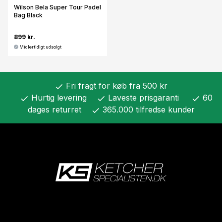
Wilson Bela Super Tour Padel
Bag Black
899 kr.
Midlertidigt udsolgt
Fri fragt for køb fra 500 kr
check
Hurtig levering
Laveste prisgaranti
60
check
check
check
dages returret
365.000 tilfredse kunder
check