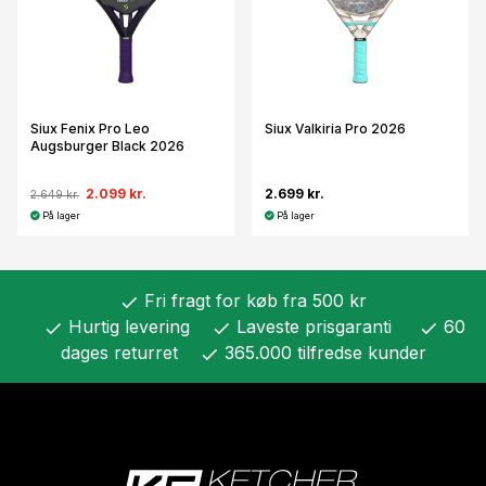
Siux Fenix Pro Leo
Siux Valkiria Pro 2026
Augsburger Black 2026
2.099 kr.
2.699 kr.
2.649 kr.
På lager
På lager
Fri fragt for køb fra 500 kr
check
Hurtig levering
Laveste prisgaranti
60
check
check
check
dages returret
365.000 tilfredse kunder
check