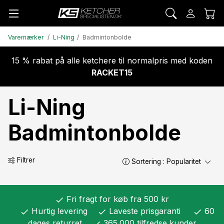
Varemærker
Li-Ning
Badmintonbolde
15 % rabat på alle ketchere til normalpris med koden
RACKET15
Li-Ning
Badmintonbolde
Filtrer
Sortering :
Popularitet
Fri fragt for køb fra 500 kr
check
Hurtig levering
Laveste prisgaranti
60
check
check
check
dages returret
365.000 tilfredse kunder