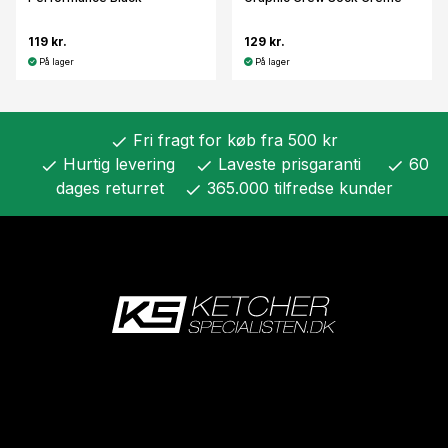
119 kr.
129 kr.
På lager
På lager
Fri fragt for køb fra 500 kr
check
Hurtig levering
Laveste prisgaranti
60
check
check
check
dages returret
365.000 tilfredse kunder
check