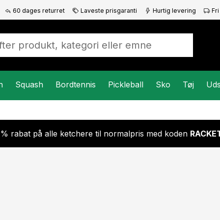
60 dages returret
Laveste prisgaranti
Hurtig levering
Fri
n
Squash
Bordtennis
Pickleball
Sko
Tøj
Uds
 % rabat på alle ketchere til normalpris med koden
RACKET