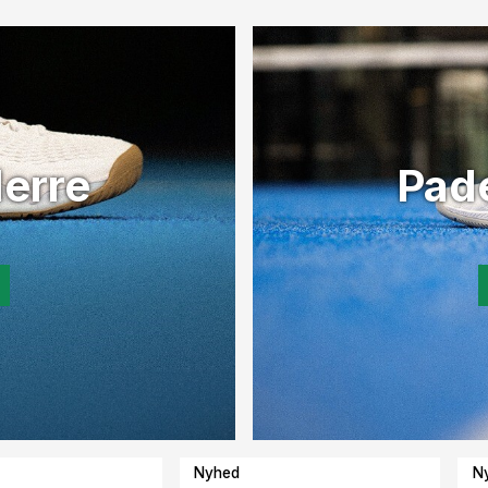
erre
Pad
Nyhed
N