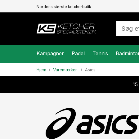
Nordens største ketcherbutik
Kampagner
Padel
Tennis
Badminto
Hjem
Varemærker
Asics
15