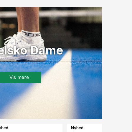
elsko Dame
Vis mere
yhed
Nyhed