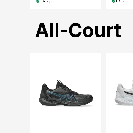
På lager
På lager
All-Court