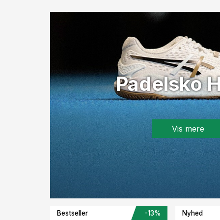
Padelsko H
Vis mere
Bestseller
-13%
Nyhed