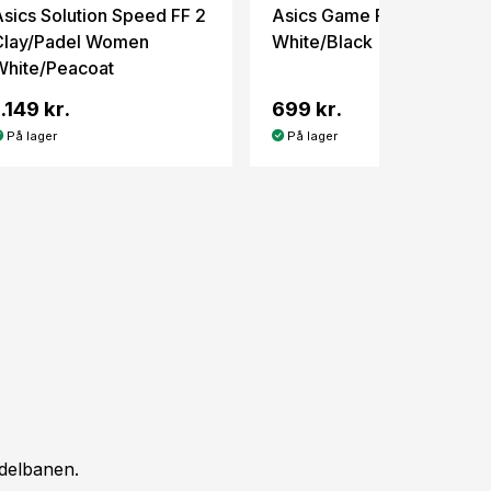
Asics Solution Speed FF 2
Asics Game FF
Clay/Padel Women
White/Black
White/Peacoat
1.149 kr.
699 kr.
På lager
På lager
adelbanen.