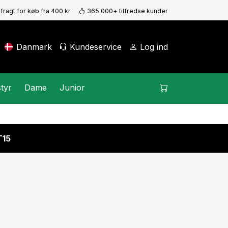
 fragt for køb fra 400 kr
365.000+ tilfredse kunder
Danmark
Kundeservice
Log ind
tyr
Dame
Junior
15