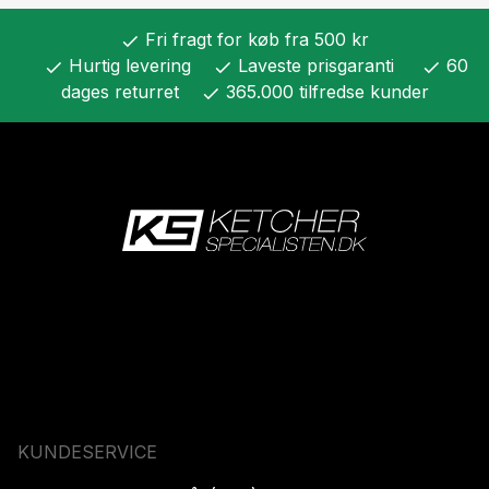
Fri fragt for køb fra 500 kr
check
Hurtig levering
Laveste prisgaranti
60
check
check
check
dages returret
365.000 tilfredse kunder
check
KUNDESERVICE