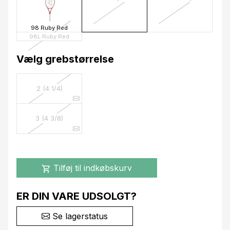
98 Ruby Red
98L Ruby Red
Vælg grebstørrelse
2 (4 1/4)
3 (4 3/8)
Tilføj til indkøbskurv
shopping_cart
ER DIN VARE UDSOLGT?
Se lagerstatus