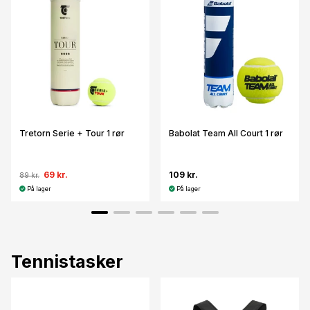
Tretorn Serie + Tour 1 rør
Babolat Team All Court 1 rør
69 kr.
109 kr.
89 kr.
På lager
På lager
Tennistasker