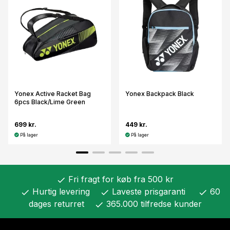
Yonex Active Racket Bag
Yonex Backpack Black
6pcs Black/Lime Green
699 kr.
449 kr.
På lager
På lager
Fri fragt for køb fra 500 kr
check
Hurtig levering
Laveste prisgaranti
60
check
check
check
dages returret
365.000 tilfredse kunder
check