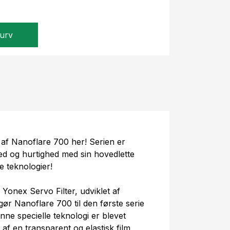
kurv
 af Nanoflare 700 her! Serien er
ed og hurtighed med sin hovedlette
e teknologier!
Yonex Servo Filter, udviklet af
ør Nanoflare 700 til den første serie
ne specielle teknologi er blevet
af en transparent og elastisk film