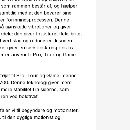
g, som rammen består af, og hjælper
amtidig med at den bevarer sine
fter formningsprocessen. Denne
så uønskede vibrationer og giver
ele; den giver finjusteret fleksibilitet
 hvert slag og reducerer desuden
ket giver en sensorisk respons fra
ter er anvendt i Pro, Tour og Game
.
føjet til Pro, Tour og Game i denne
700. Denne teknologi giver mere
g mere stabilitet fra siderne, som
eren ved boldtræf.
ler vi til begyndere og motionister,
il den dygtige motionist og