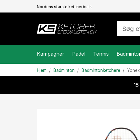
Nordens største ketcherbutik
Kampagner
Padel
Tennis
Badminto
Hjem
Badminton
Badmintonketchere
Yone
15