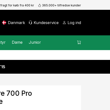
 fragt for køb fra 400 kr
365.000+ tilfredse kunder
Danmark
Kundeservice
Log ind
tyr
Dame
Junior
15
re 700 Pro
e