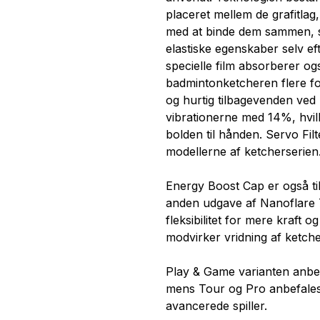
placeret mellem de grafitla
med at binde dem sammen, s
elastiske egenskaber selv e
specielle film absorberer og
badmintonketcheren flere ford
og hurtig tilbagevenden ved
vibrationerne med 14%, hvil
bolden til hånden. Servo Fil
modellerne af ketcherserien
Energy Boost Cap er også til
anden udgave af Nanoflare 
fleksibilitet for mere kraft o
modvirker vridning af ketch
Play & Game varianten anbefa
mens Tour og Pro anbefales t
avancerede spiller.