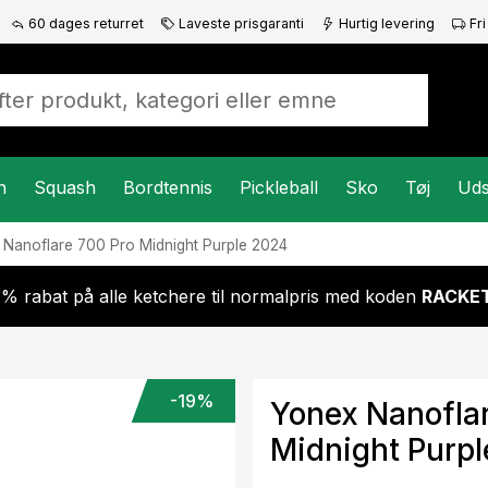
60 dages returret
Laveste prisgaranti
Hurtig levering
Fri
n
Squash
Bordtennis
Pickleball
Sko
Tøj
Uds
x
Nanoflare 700 Pro Midnight Purple 2024
 % rabat på alle ketchere til normalpris med koden
RACKET
-19%
Yonex Nanofla
Midnight Purpl