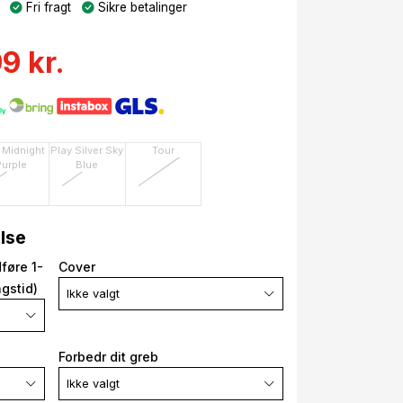
Fri fragt
Sikre betalinger
9 kr.
 Midnight
Play Silver Sky
Tour
Purple
Blue
else
føre 1-
Cover
gstid)
Ikke valgt
Forbedr dit greb
Ikke valgt