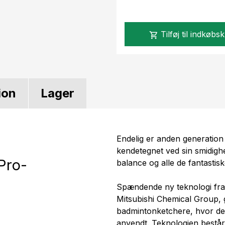
Tilføj til indkøbs
shopping_cart
ion
Lager
Endelig er anden generation
kendetegnet ved sin smidigh
 Pro-
balance og alle de fantastisk
Spændende ny teknologi fra 
Mitsubishi Chemical Group, g
badmintonketchere, hvor den
anvendt. Teknologien består 