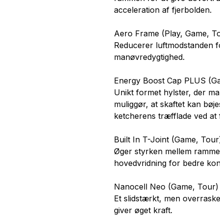
acceleration af fjerbolden.
Aero Frame (Play, Game, To
Reducerer luftmodstanden fo
manøvredygtighed.
Energy Boost Cap PLUS (Ga
Unikt formet hylster, der m
muliggør, at skaftet kan bøje
ketcherens træfflade ved at f
Built In T-Joint (Game, Tour
Øger styrken mellem rammen 
hovedvridning for bedre kon
Nanocell Neo (Game, Tour)
Et slidstærkt, men overrasken
giver øget kraft.