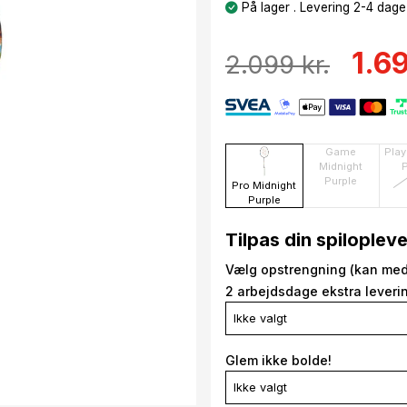
På lager . Levering 2-4 dage
1.69
2.099 kr.
Game
Play
Midnight
Purple
Pro Midnight
Purple
Tilpas din spiloplev
Vælg opstrengning (kan med
2 arbejdsdage ekstra leverin
Ikke valgt
Glem ikke bolde!
Ikke valgt