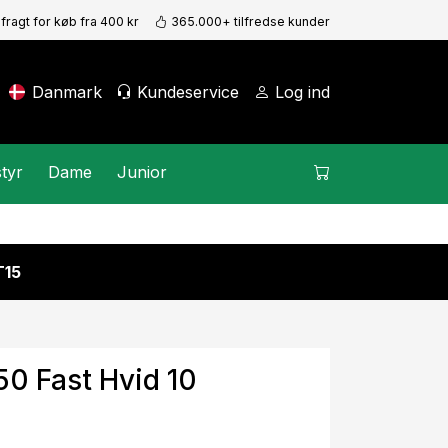
 fragt for køb fra 400 kr
365.000+ tilfredse kunder
Danmark
Kundeservice
Log ind
tyr
Dame
Junior
15
0 Fast Hvid 10