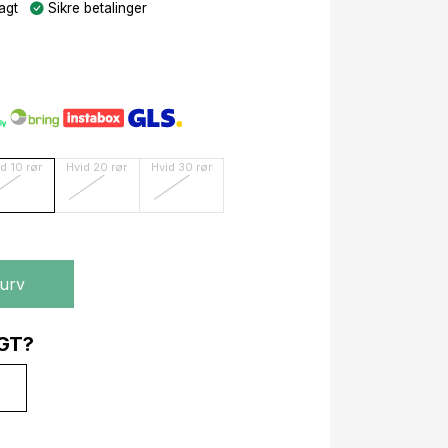
agt
Sikre betalinger
d 10 rør
Hvid 20 rør
Hvid 30 rør
kurv
GT?