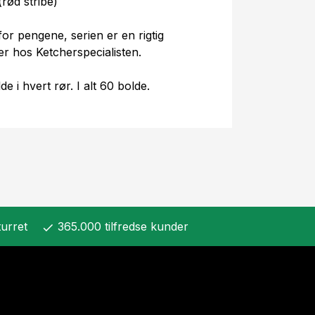
(rød stribe)
or pengene, serien er en rigtig
er hos Ketcherspecialisten.
e i hvert rør. I alt 60 bolde.
urret
365.000 tilfredse kunder
check