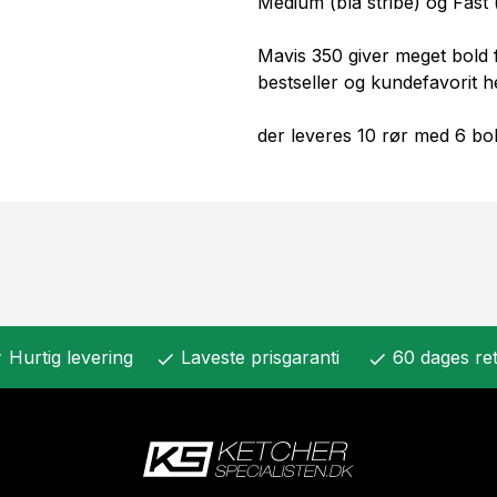
Medium (blå stribe) og Fast 
Mavis 350 giver meget bold f
bestseller og kundefavorit h
der leveres 10 rør med 6 bold
Hurtig levering
Laveste prisgaranti
60 dages ret
k
check
check