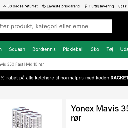
60 dages returret
Laveste prisgaranti
Hurtig levering
Fri
n
Squash
Bordtennis
Pickleball
Sko
Tøj
Uds
vis 350 Fast Hvid 10 rør
 % rabat på alle ketchere til normalpris med koden
RACKET
Yonex Mavis 35
rør