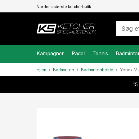
Nordens største ketcherbutik
Kampagner
Padel
Tennis
Badminto
Hjem
Badminton
Badmintonbolde
Yonex
Ma
15