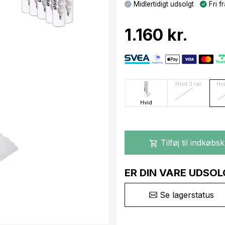
Midlertidigt udsolgt
Fri fr
1.160 kr.
Hvid 3 rør
Hvi
Hvid
Tilføj til indkøbs
shopping_cart
ER DIN VARE UDSOL
Se lagerstatus