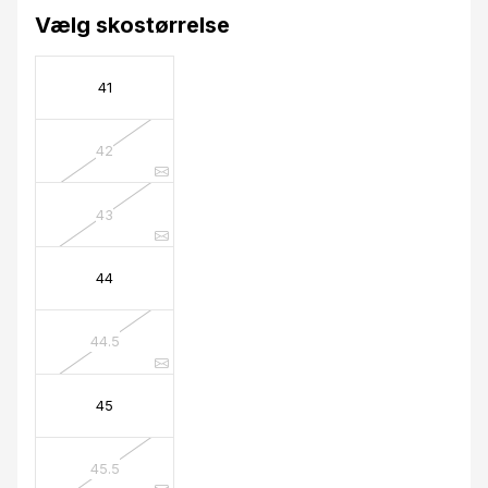
Vælg skostørrelse
41
42
43
44
44.5
45
45.5