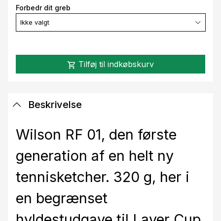
Forbedr dit greb
Ikke valgt
Tilføj til indkøbskurv
shopping_cart
Beskrivelse
Wilson RF 01, den første
generation af en helt ny
tennisketcher. 320 g, her i
en begrænset
hyldestudgave til Laver Cup