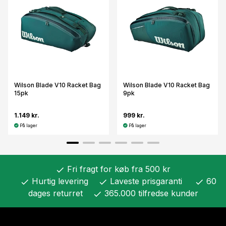
Wilson Blade V10 Racket Bag
Wilson Blade V10 Racket Bag
15pk
9pk
1.149 kr.
999 kr.
På lager
På lager
Fri fragt for køb fra 500 kr
check
Hurtig levering
Laveste prisgaranti
60
check
check
check
dages returret
365.000 tilfredse kunder
check