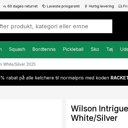
60 dages returret
Laveste prisgaranti
Hurtig levering
Fri
n
Squash
Bordtennis
Pickleball
Sko
Tøj
Uds
n White/Silver 2025
 % rabat på alle ketchere til normalpris med koden
RACKET
Wilson Intrig
White/Silver