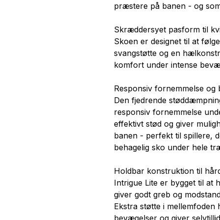
præstere på banen - og som
Skræddersyet pasform til kvi
Skoen er designet til at føl
svangstøtte og en hælkonstruk
komfort under intense bevæ
Responsiv fornemmelse og 
Den fjedrende støddæmpning
responsiv fornemmelse und
effektivt stød og giver muli
banen - perfekt til spillere,
behagelig sko under hele tr
Holdbar konstruktion til hår
Intrigue Lite er bygget til a
giver godt greb og modstand
Ekstra støtte i mellemfoden 
bevægelser og giver selvtillid t