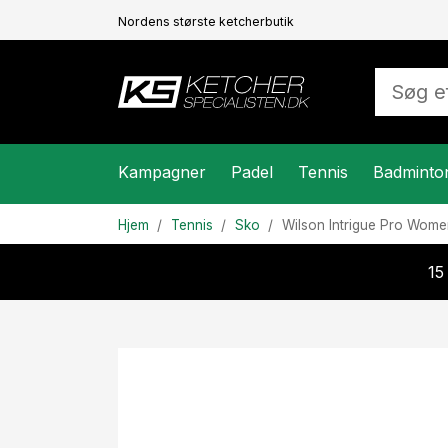
Nordens største ketcherbutik
Kampagner
Padel
Tennis
Badminto
Hjem
Tennis
Sko
Wilson
Intrigue Pro Wome
15