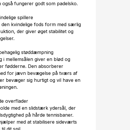
 også fungerer godt som padelsko.
ndelige spillere
ge den kvindelige fods form med særlig
tion, der giver øget stabilitet og
gelser.
behagelig støddæmpning
 i mellemsålen giver en blød og
er fødderne. Den absorberer
ghed for jævn bevægelse på tværs af
 der bevæger sig hurtigt og vil have en
æningen.
de overflader
t holde med en slidstærk ydersål, der
sdygtighed på hårde tennisbaner.
hjælper med at stabilisere sideværts
il dit spil.