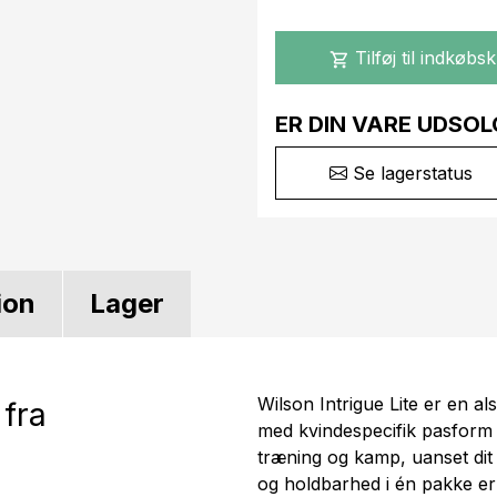
Tilføj til indkøbs
shopping_cart
ER DIN VARE UDSOL
Se lagerstatus
ion
Lager
Wilson Intrigue Lite er en als
 fra
med kvindespecifik pasform o
træning og kamp, uanset dit
og holdbarhed i én pakke er 