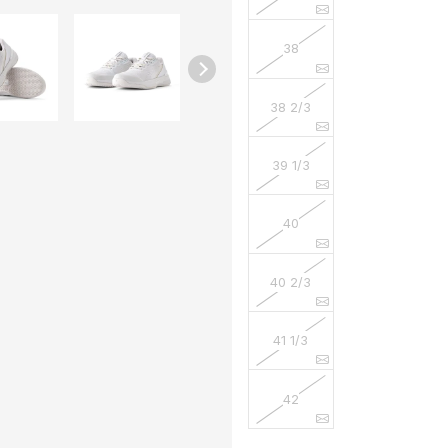
38
38 2/3
39 1/3
40
40 2/3
41 1/3
42