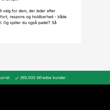
dt valg for dem, der leder efter
mfort, respons og holdbarhed - både
l. Og spiller du også padel? Så
urret
365.000 tilfredse kunder
check