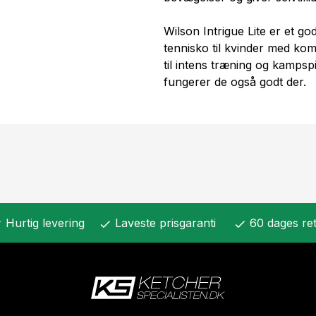
Wilson Intrigue Lite er et go
tennisko til kvinder med ko
til intens træning og kampspi
fungerer de også godt der.
Hurtig levering
Laveste prisgaranti
60 dages ret
k
check
check