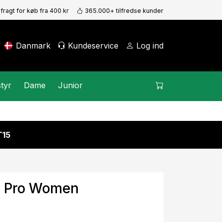
 fragt for køb fra 400 kr
365.000+ tilfredse kunder
Danmark
Kundeservice
Log ind
tyr
Dame
Junior
15
ue Pro Women