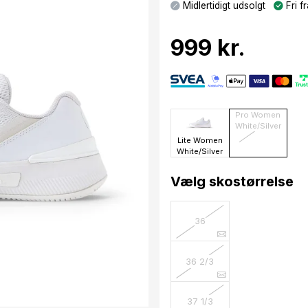
Midlertidigt udsolgt
Fri fr
999 kr.
Pro Women
White/Silver
Lite Women
White/Silver
Vælg skostørrelse
36
36 2/3
37 1/3