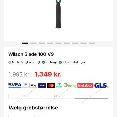
Wilson Blade 100 V9
Midlertidigt udsolgt
Fri fragt
Sikre betalinger
1.349 kr.
1.995 kr.
L V9
UL V9
V9
Vælg grebstørrelse