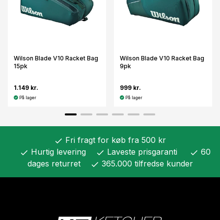
Wilson Blade V10 Racket Bag
Wilson Blade V10 Racket Bag
15pk
9pk
1.149 kr.
999 kr.
På lager
På lager
Fri fragt for køb fra 500 kr
check
Hurtig levering
Laveste prisgaranti
60
check
check
check
dages returret
365.000 tilfredse kunder
check