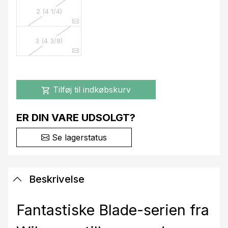
2 (4 1/4)
3 (4 3/8)
Tilføj til indkøbskurv
shopping_cart
ER DIN VARE UDSOLGT?
Se lagerstatus
Beskrivelse
Fantastiske Blade-serien fra