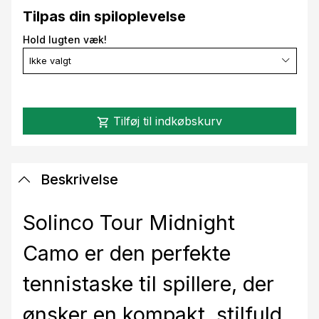
Tilpas din spiloplevelse
Hold lugten væk!
Ikke valgt
Tilføj til indkøbskurv
shopping_cart
Beskrivelse
Solinco Tour Midnight
Camo er den perfekte
tennistaske til spillere, der
ønsker en kompakt, stilfuld