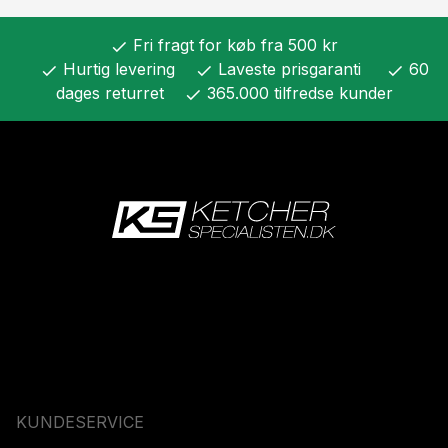
Fri fragt for køb fra 500 kr
check
Hurtig levering
Laveste prisgaranti
60
check
check
check
dages returret
365.000 tilfredse kunder
check
KUNDESERVICE