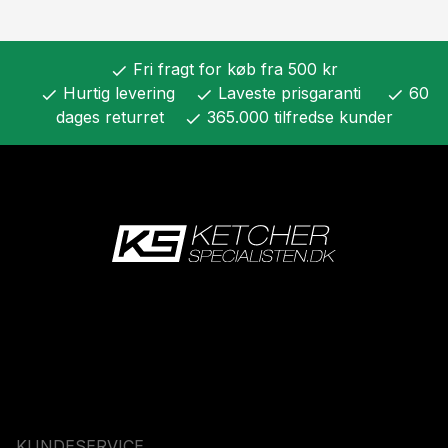
Fri fragt for køb fra 500 kr
check
Hurtig levering
Laveste prisgaranti
60
check
check
check
dages returret
365.000 tilfredse kunder
check
KUNDESERVICE