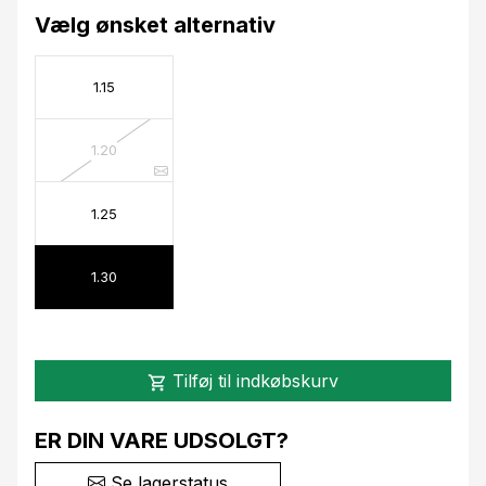
Vælg ønsket alternativ
1.15
1.20
1.25
1.30
Tilføj til indkøbskurv
shopping_cart
ER DIN VARE UDSOLGT?
Se lagerstatus