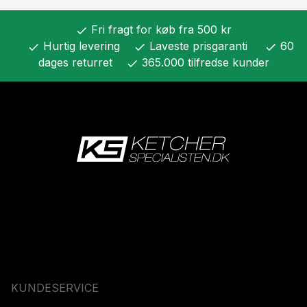
Fri fragt for køb fra 500 kr
check
Hurtig levering
Laveste prisgaranti
60
check
check
check
dages returret
365.000 tilfredse kunder
check
KUNDESERVICE