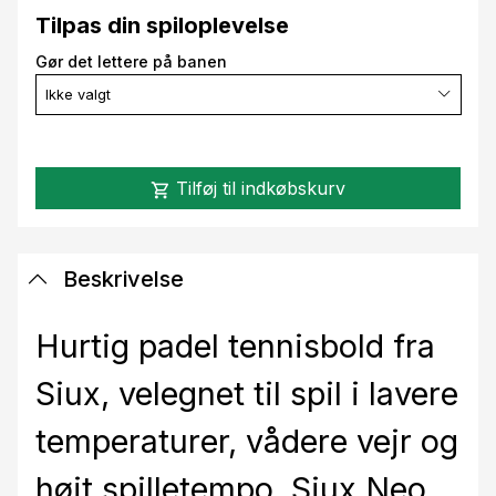
Tilpas din spiloplevelse
Gør det lettere på banen
Ikke valgt
Tilføj til indkøbskurv
shopping_cart
Beskrivelse
Hurtig padel tennisbold fra
Siux, velegnet til spil i lavere
temperaturer, vådere vejr og
højt spilletempo. Siux Neo