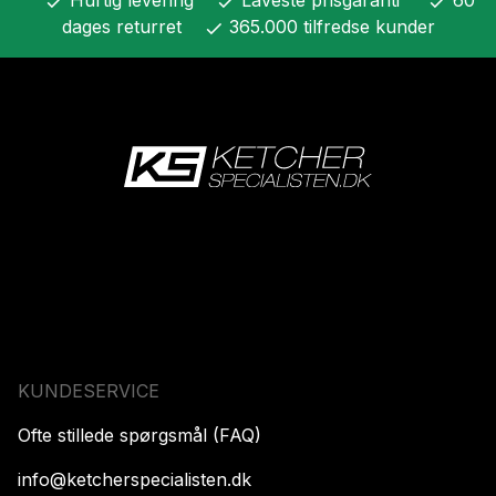
check
check
check
dages returret
365.000 tilfredse kunder
check
KUNDESERVICE
Ofte stillede spørgsmål (FAQ)
info@ketcherspecialisten.dk