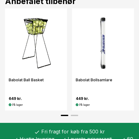
Anbefalet tilbehør
Babolat Ball Basket
Babolat Bollsamlare
649 kr.
449 kr.
På lager
På lager
Fri fragt for køb fra 500 kr
check
Hurtig levering
Laveste prisgaranti
60