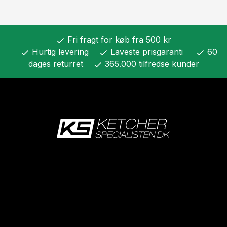
Fri fragt for køb fra 500 kr
check
Hurtig levering
Laveste prisgaranti
60
check
check
check
dages returret
365.000 tilfredse kunder
check