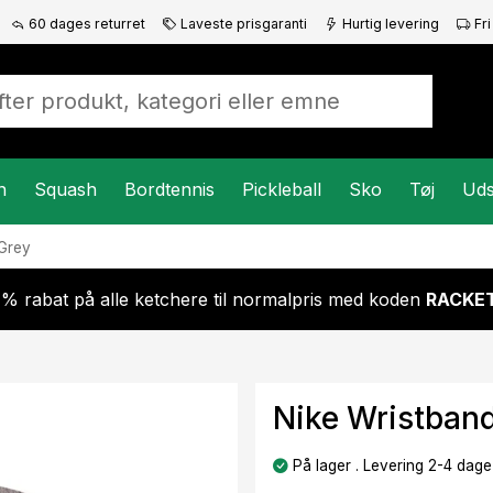
60 dages returret
Laveste prisgaranti
Hurtig levering
Fri
n
Squash
Bordtennis
Pickleball
Sko
Tøj
Uds
Grey
 % rabat på alle ketchere til normalpris med koden
RACKET
Nike Wristban
På lager . Levering 2-4 dage