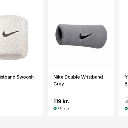
istband Swoosh
Nike Double Wristband
Y
Grey
B
119 kr.
5
På lager