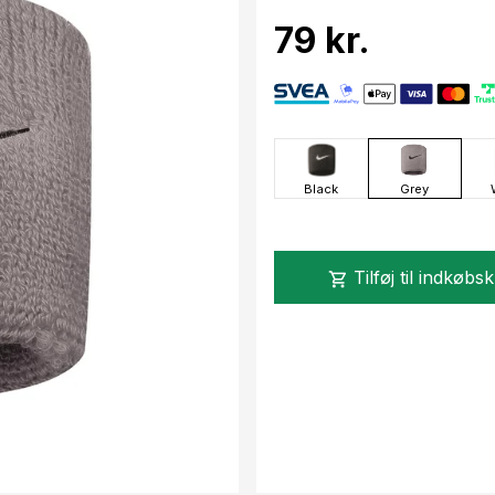
79 kr.
Black
Grey
Tilføj til indkøbs
shopping_cart