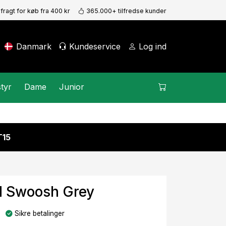
 fragt for køb fra 400 kr
365.000+ tilfredse kunder
Danmark
Kundeservice
Log ind
tyr
Dame
Junior
15
d Swoosh Grey
Sikre betalinger