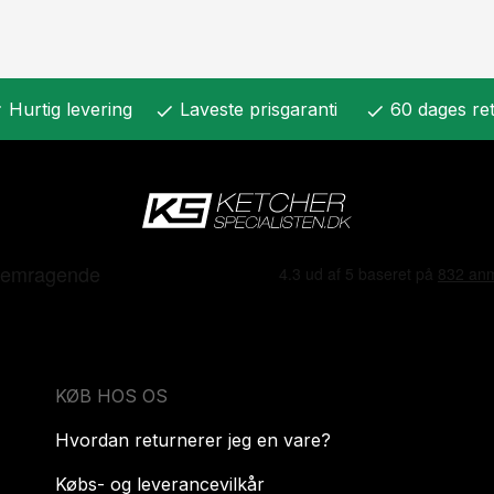
Hurtig levering
Laveste prisgaranti
60 dages ret
k
check
check
KØB HOS OS
Hvordan returnerer jeg en vare?
Købs- og leverancevilkår