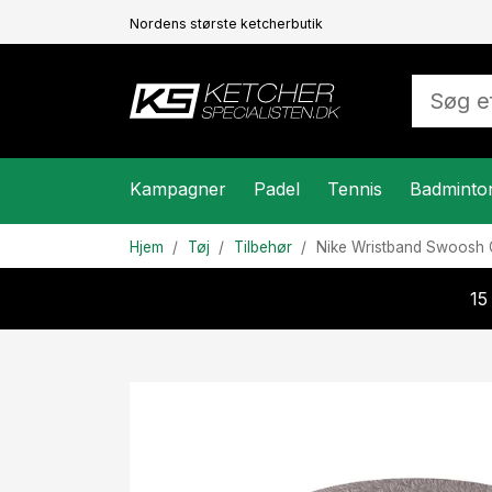
Nordens største ketcherbutik
Kampagner
Padel
Tennis
Badminto
Hjem
Tøj
Tilbehør
Nike
Wristband Swoosh 
15