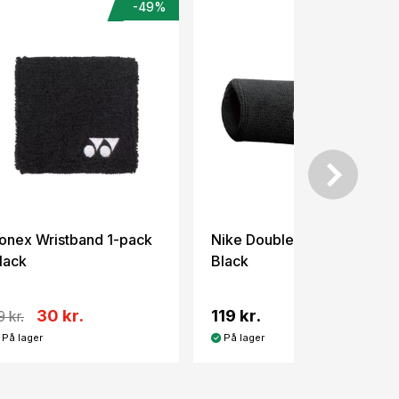
-49%
onex Wristband 1-pack
Nike Double Wristband
lack
Black
30 kr.
119 kr.
9 kr.
På lager
På lager