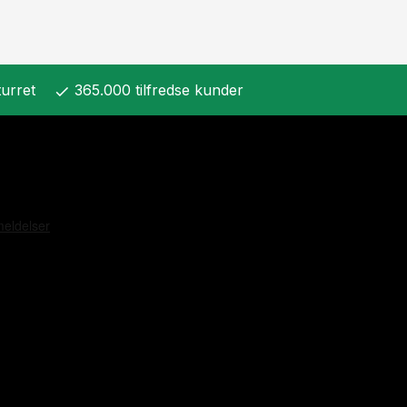
urret
365.000 tilfredse kunder
check