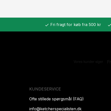
Fri fragt for køb fra 500 kr
check
chec
KUNDESERVICE
Ofte stillede spørgsmål (FAQ)
info@ketcherspecialisten.dk