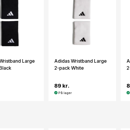
Wristband Large
Adidas Wristband Large
A
Black
2-pack White
2
89 kr.
8
På lager