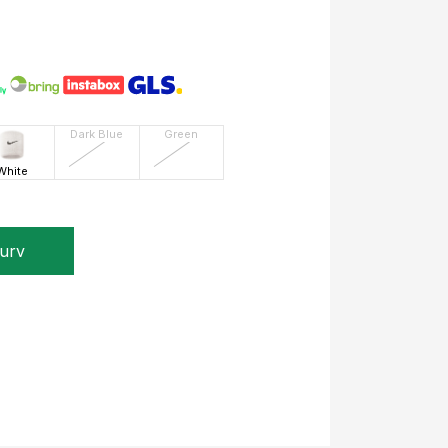
Dark Blue
Green
White
kurv