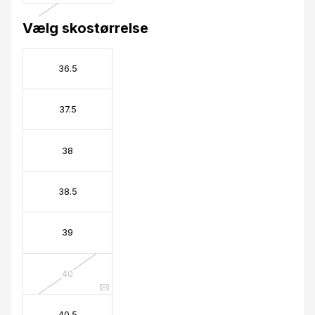
Vælg skostørrelse
36.5
37.5
38
38.5
39
40
40.5