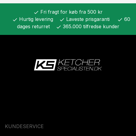
Fri fragt for køb fra 500 kr
check
Hurtig levering
Laveste prisgaranti
60
check
check
check
dages returret
365.000 tilfredse kunder
check
KUNDESERVICE