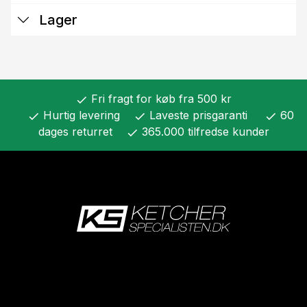
Lager
Fri fragt for køb fra 500 kr
check
Hurtig levering
Laveste prisgaranti
60
check
check
check
dages returret
365.000 tilfredse kunder
check