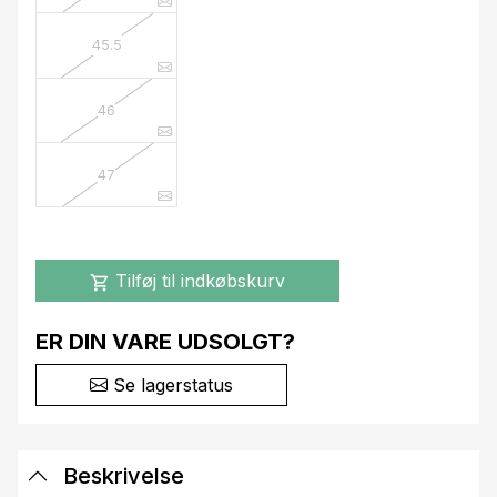
45.5
46
47
Tilføj til indkøbskurv
shopping_cart
ER DIN VARE UDSOLGT?
Se lagerstatus
Beskrivelse