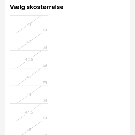
Vælg skostørrelse
41
42
42.5
43
44
44.5
45