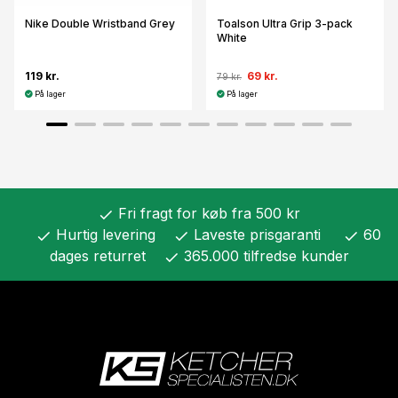
Nike Double Wristband Grey
Toalson Ultra Grip 3-pack
White
119 kr.
69 kr.
79 kr.
På lager
På lager
Fri fragt for køb fra 500 kr
check
Hurtig levering
Laveste prisgaranti
60
check
check
check
dages returret
365.000 tilfredse kunder
check