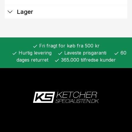
Lager
Fri fragt for køb fra 500 kr
check
Hurtig levering
Laveste prisgaranti
60
check
check
check
dages returret
365.000 tilfredse kunder
check