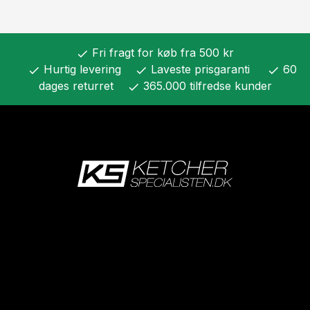
Fri fragt for køb fra 500 kr
check
Hurtig levering
Laveste prisgaranti
60
check
check
check
dages returret
365.000 tilfredse kunder
check