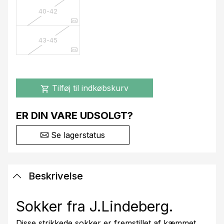
40-42
43-45
Tilføj til indkøbskurv
shopping_cart
ER DIN VARE UDSOLGT?
Se lagerstatus
Beskrivelse
Sokker fra J.Lindeberg.
Disse strikkede sokker er fremstillet af kæmmet