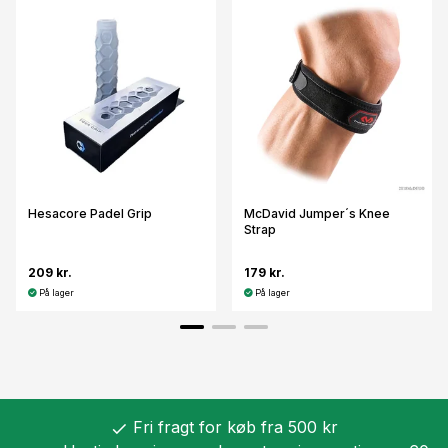
Hesacore Padel Grip
McDavid Jumper´s Knee
Strap
209 kr.
179 kr.
På lager
På lager
Fri fragt for køb fra 500 kr
check