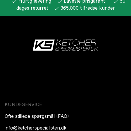
Hurtig levering
Laveste prisgaranti
60
check
check
check
dages returret
365.000 tilfredse kunder
check
KUNDESERVICE
Ofte stillede spørgsmål (FAQ)
info@ketcherspecialisten.dk