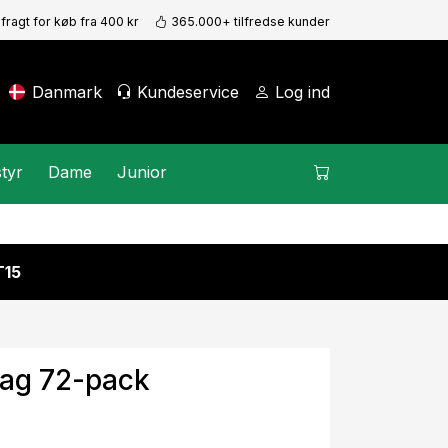
 fragt for køb fra 400 kr
365.000+ tilfredse kunder
Danmark
Kundeservice
Log ind
tyr
Dame
Junior
15
bag 72-pack