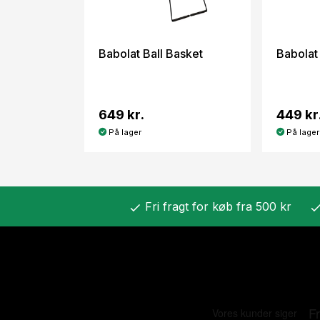
Babolat Ball Basket
Babolat
649 kr.
449 kr
På lager
På lager
Fri fragt for køb fra 500 kr
check
chec