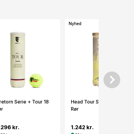
Nyhed
retorn Serie + Tour 18
Head Tour Sweden 18
ør
Rør
.296 kr.
1.242 kr.