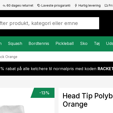
60 dages returret
Laveste prisgaranti
Hurtig levering
Fri
n
Squash
Bordtennis
Pickleball
Sko
Tøj
Uds
ack Orange
 % rabat på alle ketchere til normalpris med koden
RACKET
-13%
Head Tip Poly
Orange