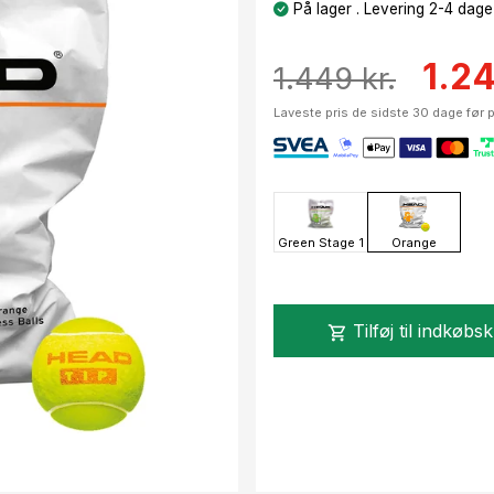
På lager . Levering 2-4 dage
1.24
1.449 kr.
Laveste pris de sidste 30 dage før p
Green Stage 1
Orange
Tilføj til indkøbs
shopping_cart