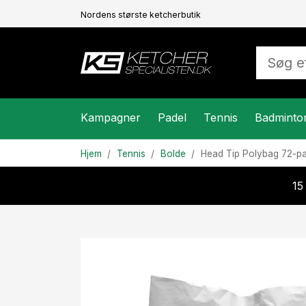
Nordens største ketcherbutik
Kampagner
Padel
Tennis
Badminto
Hjem
Tennis
Bolde
Head
Tip Polybag 72-p
15