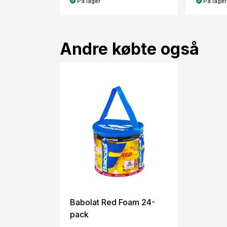
På lager
På lager
Andre købte også
Babolat Red Foam 24-
pack