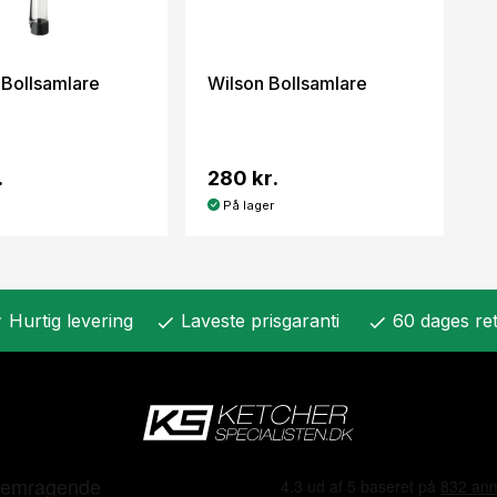
 Bollsamlare
Wilson Bollsamlare
.
280 kr.
På lager
Hurtig levering
Laveste prisgaranti
60 dages ret
k
check
check