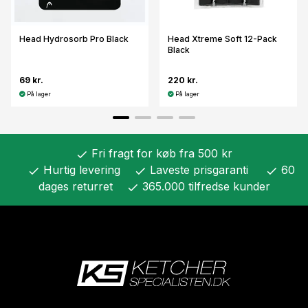
Head Hydrosorb Pro Black
Head Xtreme Soft 12-Pack
Black
69 kr.
220 kr.
På lager
På lager
Fri fragt for køb fra 500 kr
check
Hurtig levering
Laveste prisgaranti
60
check
check
check
dages returret
365.000 tilfredse kunder
check