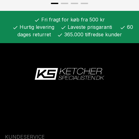
Fri fragt for køb fra 500 kr
check
Hurtig levering
Laveste prisgaranti
60
check
check
check
dages returret
365.000 tilfredse kunder
check
KUNDESERVICE