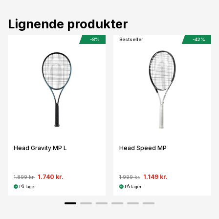
Lignende produkter
-8%
Bestseller
-42%
Head Gravity MP L
Head Speed MP
1.740 kr.
1.149 kr.
1.899 kr.
1.999 kr.
På lager
På lager