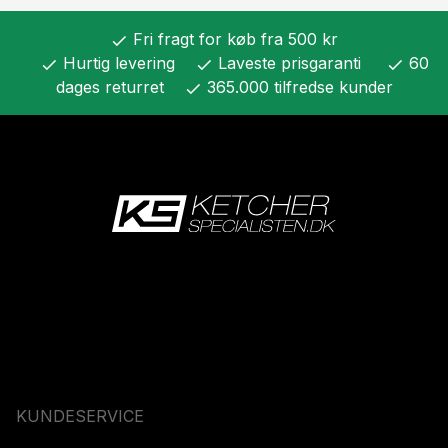
Fri fragt for køb fra 500 kr
check
Hurtig levering
Laveste prisgaranti
60
check
check
check
dages returret
365.000 tilfredse kunder
check
KUNDESERVICE