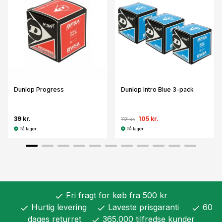
Dunlop Progress
Dunlop Intro Blue 3-pack
39 kr.
105 kr.
117 kr.
På lager
På lager
Fri fragt for køb fra 500 kr
check
Hurtig levering
Laveste prisgaranti
60
check
check
check
dages returret
365.000 tilfredse kunder
check