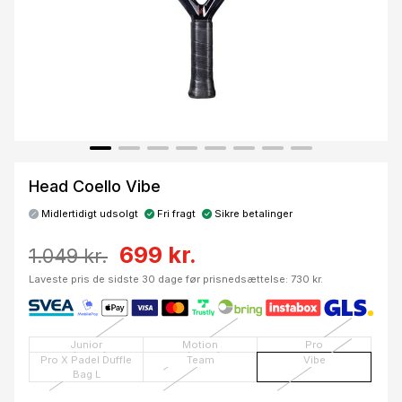
Head Coello Vibe
Midlertidigt udsolgt
Fri fragt
Sikre betalinger
699 kr.
1.049 kr.
Laveste pris de sidste 30 dage før prisnedsættelse: 730 kr.
Junior
Motion
Pro
Pro X Padel Duffle
Team
Vibe
Bag L